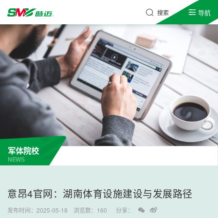
导航
搜索
军体院校
NEWS
意昂4官网：湖南体育设施建设与发展路径
发布时间：2025-05-18
浏览数：
160
分享：