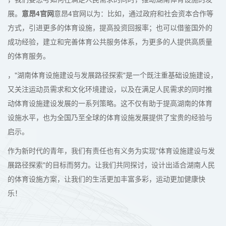
展。
意昂4官网
意昂4官网以为：比如，通过政府和社会资本合作等
方式，引进更多的体育设施，提高投资回报率；也可以借鉴国外的
成功经验，建立和完善体育公共服务体系，为更多的人提供高质量
的体育服务。
，"湖南体育设施建设与发展路径探索"是一个既注重基础设施建设，
又关注运动员需求和文化环境建设，以及在满足人民需求的同时推
动体育设施建设发展的一系列策略。这不仅有助于提高湖南的体育
设施水平，也为全国乃至全球的体育设施发展提供了宝贵的经验与
启示。
作为新时代的青年，我们有责任也有义务为实现"体育设施建设与发
展路径探索"的目标而努力。让我们共同探讨，设计出适合湖南人民
的体育设施方案，让我们的生活更加丰富多彩，运动更加健康快
乐！