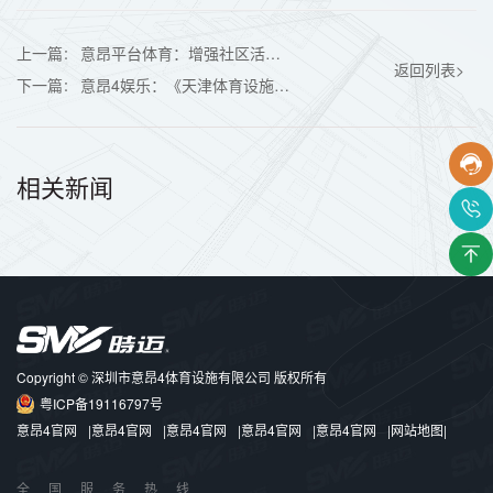
上一篇
意昂平台体育：增强社区活
：
返回列表>
力：全面优化小区体育设施建设
下一篇
意昂4娱乐：《天津体育设施与
：
未来的发展》
相关新闻
Copyright © 深圳市意昂4体育设施有限公司 版权所有
粤ICP备19116797号
意昂4官网
|
意昂4官网
|
意昂4官网
|
意昂4官网
|
意昂4官网
|
网站地图
|
全国服务热线