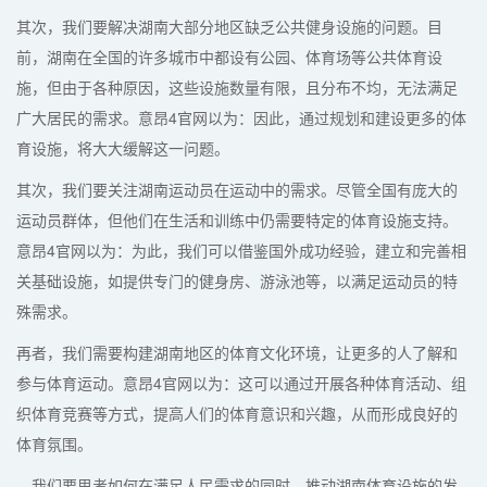
其次，我们要解决湖南大部分地区缺乏公共健身设施的问题。目
前，湖南在全国的许多城市中都设有公园、体育场等公共体育设
施，但由于各种原因，这些设施数量有限，且分布不均，无法满足
广大居民的需求。意昂4官网以为：因此，通过规划和建设更多的体
育设施，将大大缓解这一问题。
其次，我们要关注湖南运动员在运动中的需求。尽管全国有庞大的
运动员群体，但他们在生活和训练中仍需要特定的体育设施支持。
意昂4官网以为：为此，我们可以借鉴国外成功经验，建立和完善相
关基础设施，如提供专门的健身房、游泳池等，以满足运动员的特
殊需求。
再者，我们需要构建湖南地区的体育文化环境，让更多的人了解和
参与体育运动。意昂4官网以为：这可以通过开展各种体育活动、组
织体育竞赛等方式，提高人们的体育意识和兴趣，从而形成良好的
体育氛围。
，我们要思考如何在满足人民需求的同时，推动湖南体育设施的发