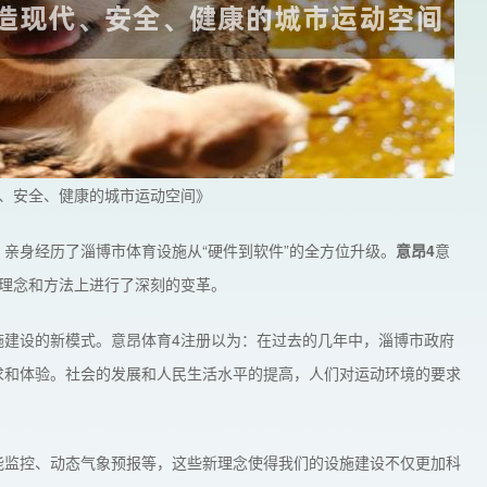
、安全、健康的城市运动空间》
亲身经历了淄博市体育设施从“硬件到软件”的全方位升级。
意昂4
意
在理念和方法上进行了深刻的变革。
施建设的新模式。意昂体育4注册以为：在过去的几年中，淄博市政府
求和体验。社会的发展和人民生活水平的提高，人们对运动环境的要求
能监控、动态气象预报等，这些新理念使得我们的设施建设不仅更加科