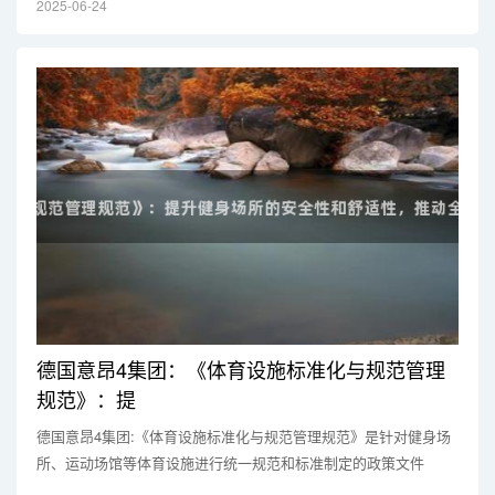
2025-06-24
德国意昂4集团：《体育设施标准化与规范管理
规范》：提
德国意昂4集团:《体育设施标准化与规范管理规范》是针对健身场
所、运动场馆等体育设施进行统一规范和标准制定的政策文件