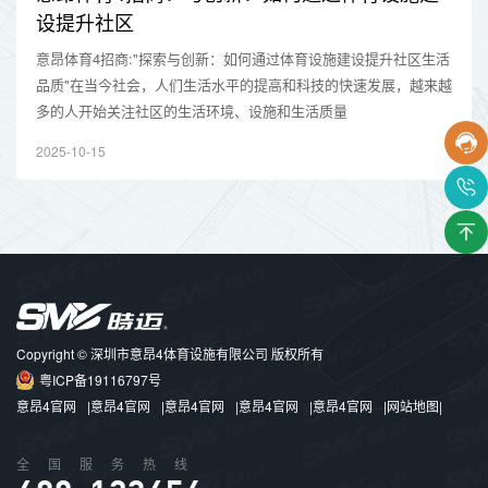
设提升社区
意昂体育4招商:"探索与创新：如何通过体育设施建设提升社区生活
品质"在当今社会，人们生活水平的提高和科技的快速发展，越来越
多的人开始关注社区的生活环境、设施和生活质量
2025-10-15
Copyright © 深圳市意昂4体育设施有限公司 版权所有
粤ICP备19116797号
意昂4官网
|
意昂4官网
|
意昂4官网
|
意昂4官网
|
意昂4官网
|
网站地图
|
全国服务热线