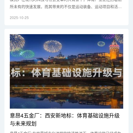
所未有的快速发展，而其带来的不仅是运动装备、运动项目和活动
的发展，更是在理念、模式乃至结构上都发生了深刻的变化
2025-10-25
意昂4五金厂：西安新地标：体育基础设施升级
与未来规划