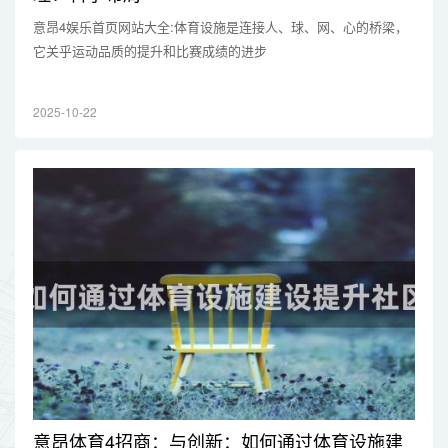
意昂4娱乐首页网站大全:体育设施是连接人、球、网、心的桥梁，
它关乎运动品质的提升和比赛成绩的进步
2025-10-22
意昂体育4招商：与创新：如何通过体育设施建