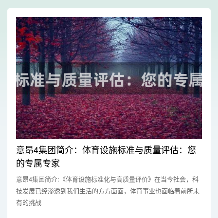
意昂4集团简介：体育设施标准与质量评估：您
的专属专家
意昂4集团简介:《体育设施标准化与高质量评价》在当今社会，科
技发展已经渗透到我们生活的方方面面，体育事业也面临着前所未
有的挑战