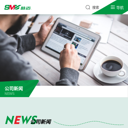
导航
搜索
公司新闻
NEWS
N
E
W
S
公司新闻